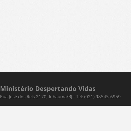
Ministério Despertando Vidas
Rua José dos Reis 2170, Inhauma/RJ - Tel: (021) 98545-6959