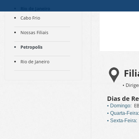
Rio de Janeiro
Cabo Frio
Nossas Filiais
Petropolis
Rio de Janeiro
Fili
• Dirig
Dias de R
EB
• Domingo:
• Quarta-Feira
• Sexta-Feira