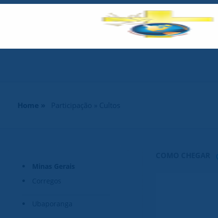
Home »
Participação » Cultos
COMO CHEGAR
Minas Gerais
Corregos
Ubaporanga