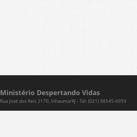
Ministério Despertando Vidas
Rua José dos Reis 2170, Inhauma/RJ - Tel: (021) 98545-6959