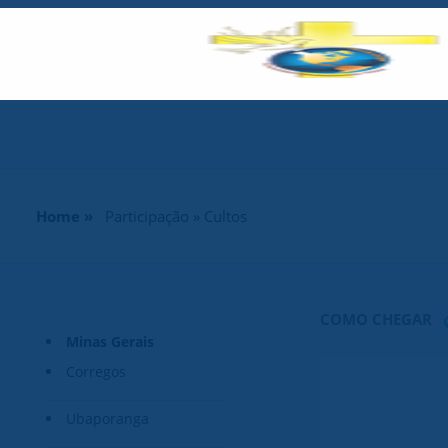
Home »
Participação » Cultos
COMO CHEGAR
Minas Gerais
Corregos
Ubaporanga