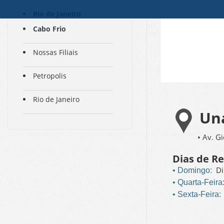
Rio de Janeiro
Cabo Frio
Nossas Filiais
Petropolis
Rio de Janeiro
Un
• Av. G
Dias de R
Di
• Domingo:
• Quarta-Feira
• Sexta-Feira