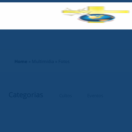
Home
» Multimídia » Fotos
Categorias
Cultos
Eventos