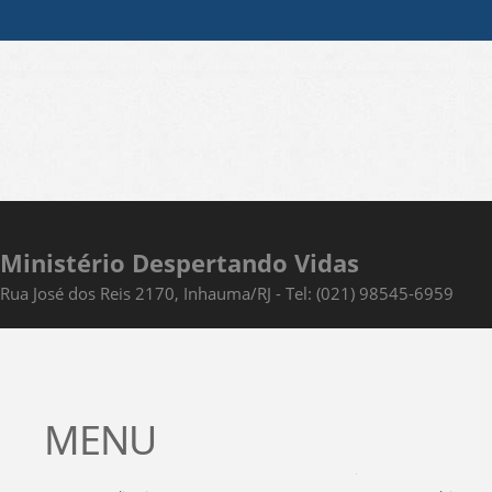
Ministério Despertando Vidas
Rua José dos Reis 2170, Inhauma/RJ - Tel: (021) 98545-6959
MENU