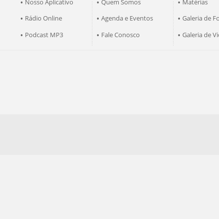
Nosso Aplicativo
Quem Somos
Matérias
•
•
•
Rádio Online
Agenda e Eventos
Galeria de F
•
•
•
Podcast MP3
Fale Conosco
Galeria de V
•
•
•