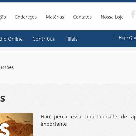
ção
Endereços
Matérias
Contatos
Nossa Loja
†
Hoje
Qui
dio Online
Contribua
Filiais
Missões
s
Não perca essa oportunidade de a
importante