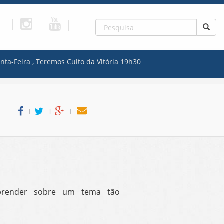
nta-Feira , Teremos Culto da Vitória 19h30
l
l
l
prender sobre um tema tão