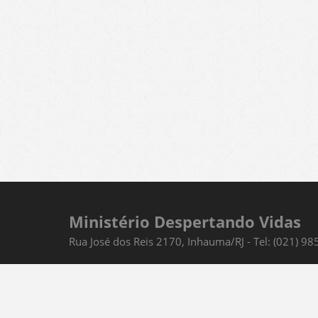
Ministério Despertando Vidas
Rua José dos Reis 2170, Inhauma/RJ - Tel: (021) 9