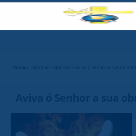
Home
»
Espiritual - Notícias
» Aviva ó Senhor a sua obra e
Aviva ó Senhor a sua ob